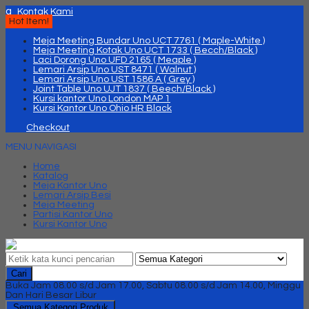
q
Kontak Kami
Hot Item!
Meja Meeting Bundar Uno UCT 7761 ( Maple-White )
Meja Meeting Kotak Uno UCT 1733 ( Becch/Black )
Laci Dorong Uno UFD 2165 ( Meaple )
Lemari Arsip Uno UST 8471 ( Walnut )
Lemari Arsip Uno UST 1586 A ( Grey )
Joint Table Uno UJT 1837 ( Beech/Black )
Kursi kantor Uno London MAP 1
Kursi Kantor Uno Ohio HR Black
Checkout
MENU NAVIGASI
Home
Katalog
Meja Kantor Uno
Lemari Arsip Besi
Meja Meeting
Partisi Kantor Uno
Kursi Kantor Uno
Cari
Buka Jam 08.00 s/d Jam 17.00, Sabtu 08.00 s/d Jam 14.00, Minggu
Dan Hari Besar Libur
Semua Kategori Produk