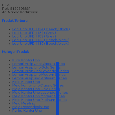
BCA
Rek.
5120598831
An. Nanda Kartikasari
Produk Terbaru
Laci Uno UFD 1134 ( Beech/Black )
Laci Uno UFD 1184 ( Grey )
Laci Uno UFD 1183 ( Grey )
Laci Uno UFD 1133 ( Beech/black )
Laci Uno UFD 1130 ( Beech/black )
Kategori Produk
Kursi Kantor Uno
Lemari Arsip Uno Classic Series
Lemari Arsip Uno Gold Series
Lemari Arsip Uno Lavender Series
Lemari Arsip Uno Modern Series
Lemari Arsip uno Platinum Series
Meja Kantor Uno
Meja kantor Uno Classic Series
Meja Kantor Uno Gold Series
Meja Kantor Uno Lavender series
Meja Kantor Uno Modern Series
Meja Kantor Uno Platinum Series
Meja Meeting
Meja Resepsionis Uno
Partisi Kantor Uno