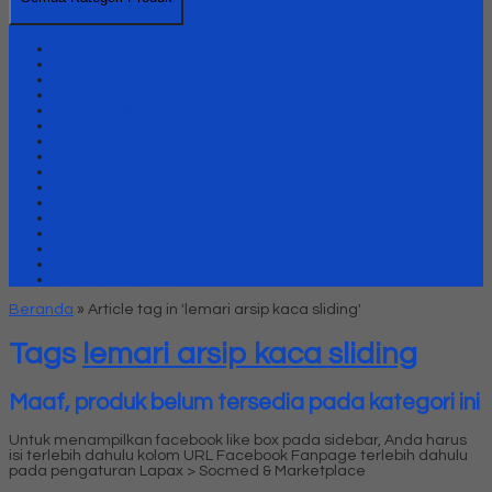
Kursi Kantor Uno
Lemari Arsip Besi
Lemari Arsip Uno Classic Series
Lemari Arsip Uno Gold Series
Lemari Arsip Uno Lavender Series
Lemari Arsip Uno Modern Series
Lemari Arsip uno Platinum Series
Meja Kantor Uno
Meja kantor Uno Classic Series
Meja Kantor Uno Gold Series
Meja Kantor Uno Lavender series
Meja Kantor Uno Modern Series
Meja Kantor Uno Platinum Series
Meja Meeting
Meja Resepsionis Uno
Partisi Kantor Uno
Beranda
»
Article tag in 'lemari arsip kaca sliding'
Tags
lemari arsip kaca sliding
Maaf, produk belum tersedia pada kategori ini
Untuk menampilkan facebook like box pada sidebar, Anda harus
isi terlebih dahulu kolom URL Facebook Fanpage terlebih dahulu
pada pengaturan Lapax > Socmed & Marketplace