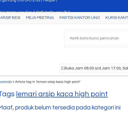
tisi Kantor Uno Slim 6 Staff Konfigurasi 29 C
ARSIP BESI
MEJA MEETING
PARTISI KANTOR UNO
KURSI KAN
ari Arsip Uno UST 4454 A ( Cherry )
ja Kantor Uno Modern 7062 N
si Kantor Uno Wellington
ja Kantor Uno UOD 7064 ( Maple-White )
ling Cabinet Uno UFL 8272 ( Walnut )
Buka Jam 08.00 s/d Jam 17.00, Sab
nt Table Uno UJT 4856 ( Cherry )
Beranda
»
Article tag in 'lemari arsip kaca high point'
ci gantung Uno UFD 2163 ( Meaple )
Tags
lemari arsip kaca high point
Maaf, produk belum tersedia pada kategori ini
Lemari Arsip Uno UST
Meja M
7461 ( Ma....
Uno UC