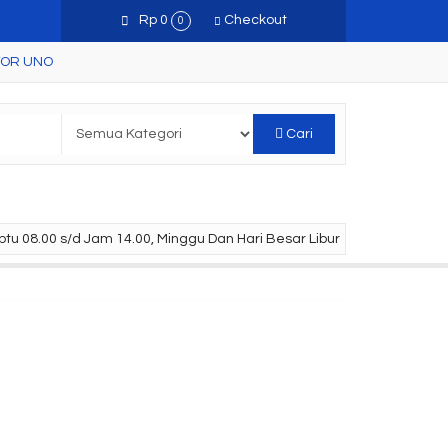
Rp 0
Checkout
0
TOR UNO
Cari
tu 08.00 s/d Jam 14.00, Minggu Dan Hari Besar Libur
eeting Oval
Meja Resepsionis Uno
T 4754....
URS 2011