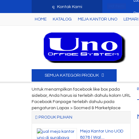
q
Hot Item!
Par
Kontak Kami
HOME
KATALOG
MEJA KANTOR UNO
LEMARI 
Lem
Me
Kur
Me
Fil
SEMUA KATEGORI PRODUK
Joi
Untuk menampilkan facebook like box pada
sidebar, Anda harus isi terlebih dahulu kolom URL
La
Facebook Fanpage terlebih dahulu pada
pengaturan Lapax > Socmed & Marketplace
PRODUK PILIHAN
Meja Kantor Uno UOD
8078 ( Wal....