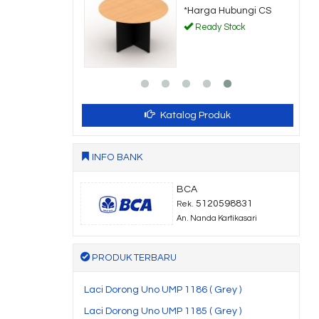
a Hubungi CS
*Harga Hubungi CS
dy Stock
Ready Stock
Katalog Produk
INFO BANK
BCA
5120598831
Rek.
An. Nanda Kartikasari
PRODUK TERBARU
Laci Dorong Uno UMP 1186 ( Grey )
Laci Dorong Uno UMP 1185 ( Grey )