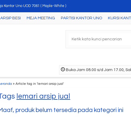
ja Kantor Uno UOD 7061 ( Maple-White )
ARSIP BESI
MEJA MEETING
PARTISI KANTOR UNO
KURSI KAN
ja Meeting Bundar Uno UCT 7761 ( Maple-White )
i Uno UFD 1134 ( Beech/Black )
nt Table Uno UJT 2867 ( Cheery )
ja Meeting Bundar Uno UCT 8771 ( Walnut )
rsi Kantor Uno Boston HAP 2
Buka Jam 08.00 s/d Jam 17.00, Sab
ja Khusus Uno UOD 8071 ( Walnut )
Beranda
»
Article tag in 'lemari arsip jual'
ngan Partisi Kantor Uno Premium Konfigurasi 27 ....
Tags
lemari arsip jual
Maaf, produk belum tersedia pada kategori ini