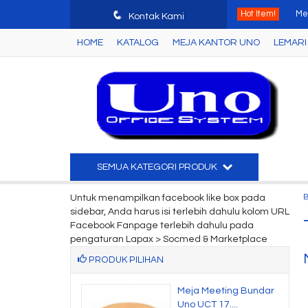
q
Hot Item!
Me
Kontak Kami
HOME
KATALOG
MEJA KANTOR UNO
LEMARI 
Me
Lac
Joi
Me
Ku
SEMUA KATEGORI PRODUK
Me
Untuk menampilkan facebook like box pada
sidebar, Anda harus isi terlebih dahulu kolom URL
Rua
Facebook Fanpage terlebih dahulu pada
pengaturan Lapax > Socmed & Marketplace
PRODUK PILIHAN
i Arsip Uno UST
Meja Meeting Bundar
( ....
Uno UCT 17....