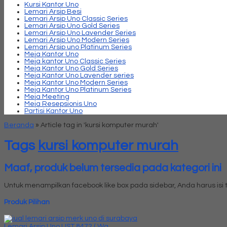
Kursi Kantor Uno
Lemari Arsip Besi
Lemari Arsip Uno Classic Series
Lemari Arsip Uno Gold Series
Lemari Arsip Uno Lavender Series
Lemari Arsip Uno Modern Series
Lemari Arsip uno Platinum Series
Meja Kantor Uno
Meja kantor Uno Classic Series
Meja Kantor Uno Gold Series
Meja Kantor Uno Lavender series
Meja Kantor Uno Modern Series
Meja Kantor Uno Platinum Series
Meja Meeting
Meja Resepsionis Uno
Partisi Kantor Uno
Beranda
»
Article tag in 'kursi komputer murah'
Tags
kursi komputer murah
Maaf, produk belum tersedia pada kategori ini
Untuk menampilkan facebook like box pada sidebar, Anda harus is
Produk Pilihan
Lemari Arsip Uno UST 8472 ( Wa....