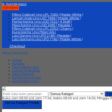
q
Kontak Kami
Hot Item!
Filling Cabinet Uno UFL 7263 ( Maple-White )
Lemari Arsip Uno UST 7464 ( Maple-White )
Partisi Kantor Uno UOD 7022 ( 4 Staff )
Meja Kantor Uno UOD 2065 ( Meaple )
Filling Cabinet Uno UFL 2253 ( Cherry )
Kursi Kantor Uno Milan HAU
Laci Dorong Uno UFD 2165 ( Meaple )
Laci Gantung Uno UFD 7160 ( Maple-White )
Checkout
MENU NAVIGASI
Home
Katalog
Meja Kantor Uno
Lemari Arsip Besi
Meja Meeting
Partisi Kantor Uno
Kursi Kantor Uno
Car
Buka Jam 08.00 s/d Jam 17.00, Sabtu 08.00 s/d Jam 14.00, Minggu D
Semua Kategori Produk