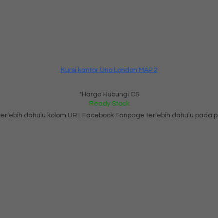
Kursi kantor Uno London MAP 2
*Harga Hubungi CS
Ready Stock
i terlebih dahulu kolom URL Facebook Fanpage terlebih dahulu pad