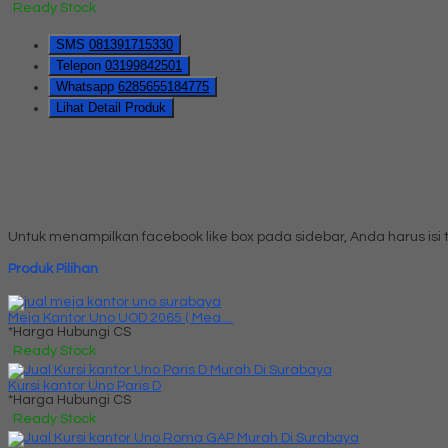
Ready Stock
SMS
081391715330
Telepon
03199842501
Whatsapp
6285655184775
Lihat Detail Produk
Untuk menampilkan facebook like box pada sidebar, Anda harus is
Produk Pilihan
Meja Kantor Uno UOD 2065 ( Mea....
*Harga Hubungi CS
Ready Stock
Kursi kantor Uno Paris D
*Harga Hubungi CS
Ready Stock