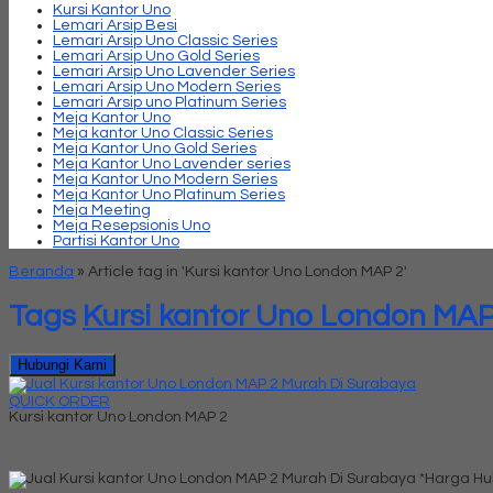
Kursi Kantor Uno
Lemari Arsip Besi
Lemari Arsip Uno Classic Series
Lemari Arsip Uno Gold Series
Lemari Arsip Uno Lavender Series
Lemari Arsip Uno Modern Series
Lemari Arsip uno Platinum Series
Meja Kantor Uno
Meja kantor Uno Classic Series
Meja Kantor Uno Gold Series
Meja Kantor Uno Lavender series
Meja Kantor Uno Modern Series
Meja Kantor Uno Platinum Series
Meja Meeting
Meja Resepsionis Uno
Partisi Kantor Uno
Beranda
»
Article tag in 'Kursi kantor Uno London MAP 2'
Tags
Kursi kantor Uno London MAP
Hubungi Kami
QUICK ORDER
Kursi kantor Uno London MAP 2
*Harga Hu