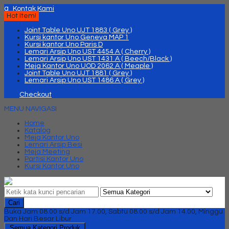
q
Kontak Kami
Hot Item!
Joint Table Uno UJT 1883 ( Grey )
Kursi kantor Uno Geneva MAP 1
Kursi kantor Uno Paris D
Lemari Arsip Uno UST 4454 A ( Cherry )
Lemari Arsip Uno UST 1431 A ( Beech/Black )
Meja Kantor Uno UOD 2062 A ( Meaple )
Joint Table Uno UJT 1881 ( Grey )
Lemari Arsip Uno UST 1486 A ( Grey )
Checkout
MENU NAVIGASI
Home
Katalog
Meja Kantor Uno
Lemari Arsip Besi
Meja Meeting
Partisi Kantor Uno
Kursi Kantor Uno
Cari
Buka Jam 08.00 s/d Jam 17.00, Sabtu 08.00 s/d Jam 14.00, Minggu
Dan Hari Besar Libur
Semua Kategori Produk