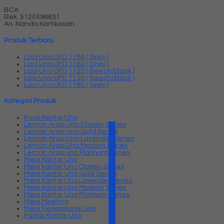
BCA
Rek.
5120598831
An. Nanda Kartikasari
Produk Terbaru
Laci Uno UFD 1184 ( Grey )
Laci Uno UFD 1183 ( Grey )
Laci Uno UFD 1133 ( Beech/black )
Laci Uno UFD 1130 ( Beech/black )
Laci Uno UFD 1180 ( Grey )
Kategori Produk
Kursi Kantor Uno
Lemari Arsip Uno Classic Series
Lemari Arsip Uno Gold Series
Lemari Arsip Uno Lavender Series
Lemari Arsip Uno Modern Series
Lemari Arsip uno Platinum Series
Meja Kantor Uno
Meja kantor Uno Classic Series
Meja Kantor Uno Gold Series
Meja Kantor Uno Lavender series
Meja Kantor Uno Modern Series
Meja Kantor Uno Platinum Series
Meja Meeting
Meja Resepsionis Uno
Partisi Kantor Uno