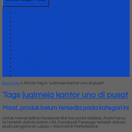
Kursi Kantor Uno
Lemari Arsip Besi
Lemari Arsip Uno Classic Series
Lemari Arsip Uno Gold Series
Lemari Arsip Uno Lavender Series
Lemari Arsip Uno Modern Series
Lemari Arsip uno Platinum Series
Meja Kantor Uno
Meja kantor Uno Classic Series
Meja Kantor Uno Gold Series
Meja Kantor Uno Lavender series
Meja Kantor Uno Modern Series
Meja Kantor Uno Platinum Series
Meja Meeting
Meja Resepsionis Uno
Partisi Kantor Uno
Beranda
»
Article tag in 'jualmeja kantor uno di pusat'
Tags
jualmeja kantor uno di pusat
Maaf, produk belum tersedia pada kategori ini
Untuk menampilkan facebook like box pada sidebar, Anda harus
isi terlebih dahulu kolom URL Facebook Fanpage terlebih dahulu
pada pengaturan Lapax > Socmed & Marketplace