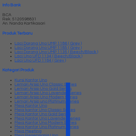
Info Bank
BCA
Rek.
5120598831
An. Nanda Kartikasari
Produk Terbaru
Laci Dorong Uno UMP 1186 ( Grey )
Laci Dorong Uno UMP 1185 ( Grey )
Laci Dorong Uno UMP 1135 ( Beech/Black )
Laci Uno UFD 1134 ( Beech/Black )
Laci Uno UFD 1184 ( Grey )
Kategori Produk
Kursi Kantor Uno
Lemari Arsip Uno Classic Series
Lemari Arsip Uno Gold Series
Lemari Arsip Uno Lavender Series
Lemari Arsip Uno Modern Series
Lemari Arsip uno Platinum Series
Meja Kantor Uno
Meja kantor Uno Classic Series
Meja Kantor Uno Gold Series
Meja Kantor Uno Lavender series
Meja Kantor Uno Modern Series
Meja Kantor Uno Platinum Series
Meja Meeting
Meja Resepsionis Uno