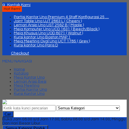
q
Kontak Kami
Hot Item!
Partisi Kantor Uno Premium 4 Staff Konfigurasi 25 ....
Joint Table Uno UJT 2863 L ( Cheery )
Lemari Arsip Uno UST 2562 B ( Maple )
Meja Komputer Uno UCD 1631 ( Beech/Black )
Meja Khusus Uno UOD 8071 ( Walnut )
Kursi kantor Uno Boston MAP 1
Meja Meeting Oval Uno UCT 1785 ( Grey )
Kursi kantor Uno Paris D
Checkout
MENU NAVIGASI
Home
Katalog
Meja Kantor Uno
Lemari Arsip Besi
Meja Meeting
Partisi Kantor Uno
Kursi Kantor Uno
Cari
Buka Jam 08.00 s/d Jam 17.00, Sabtu 08.00 s/d Jam 14.00, Minggu
Dan Hari Besar Libur
Semua Kategori Produk