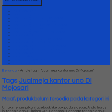
Kursi Kantor Uno
Lemari Arsip Besi
Lemari Arsip Uno Classic Series
Lemari Arsip Uno Gold Series
Lemari Arsip Uno Lavender Series
Lemari Arsip Uno Modern Series
Lemari Arsip uno Platinum Series
Meja Kantor Uno
Meja kantor Uno Classic Series
Meja Kantor Uno Gold Series
Meja Kantor Uno Lavender series
Meja Kantor Uno Modern Series
Meja Kantor Uno Platinum Series
Meja Meeting
Meja Resepsionis Uno
Partisi Kantor Uno
Beranda
»
Article tag in 'Jualmeja kantor uno Di Mojosari'
Tags
Jualmeja kantor uno Di
Mojosari
Maaf, produk belum tersedia pada kategori ini
Untuk menampilkan facebook like box pada sidebar, Anda harus
isi terlebih dahulu kolom URL Facebook Fanpage terlebih dahulu