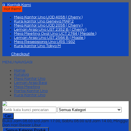
q
Kontak Kami
Hot Item!
Meja Kantor Uno UOD 4058 ( Cherry )
Kursi kantor Uno Geneva MAP 2
Meja Kantor Uno UOD 2058 ( Cherry )
Lemari Arsip Uno UST 2352 B ( Cherry )
Meja Meeting Oval Uno UCT 2764 ( Meaple )
Lemari Arsip Uno UST 2564 B ( Maple )
Meja Resepsionis Uno URS 1932
Kursi kantor Uno Tokyo M
Checkout
MENU NAVIGASI
Home
Katalog
Meja Kantor Uno
Lemari Arsip Besi
Meja Meeting
Partisi Kantor Uno
Kursi Kantor Uno
Cari
Buka Jam 08.00 s/d Jam 17.00, Sabtu 08.00 s/d Jam 14.00, Minggu
Dan Hari Besar Libur
Semua Kategori Produk