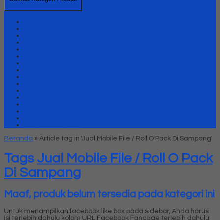
Kursi Kantor Uno
Lemari Arsip Besi
Lemari Arsip Uno Classic Series
Lemari Arsip Uno Gold Series
Lemari Arsip Uno Lavender Series
Lemari Arsip Uno Modern Series
Lemari Arsip uno Platinum Series
Meja Kantor Uno
Meja kantor Uno Classic Series
Meja Kantor Uno Gold Series
Meja Kantor Uno Lavender series
Meja Kantor Uno Modern Series
Meja Kantor Uno Platinum Series
Meja Meeting
Meja Resepsionis Uno
Partisi Kantor Uno
Beranda
»
Article tag in 'Jual Mobile File / Roll O Pack Di Sampang'
Tags
Jual Mobile File / Roll O Pack
Di Sampang
Maaf, produk belum tersedia pada kategori ini
Untuk menampilkan facebook like box pada sidebar, Anda harus
isi terlebih dahulu kolom URL Facebook Fanpage terlebih dahulu