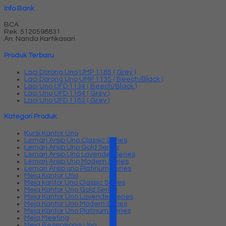
Info Bank
BCA
Rek.
5120598831
An. Nanda Kartikasari
Produk Terbaru
Laci Dorong Uno UMP 1185 ( Grey )
Laci Dorong Uno UMP 1135 ( Beech/Black )
Laci Uno UFD 1134 ( Beech/Black )
Laci Uno UFD 1184 ( Grey )
Laci Uno UFD 1183 ( Grey )
Kategori Produk
Kursi Kantor Uno
Lemari Arsip Uno Classic Series
Lemari Arsip Uno Gold Series
Lemari Arsip Uno Lavender Series
Lemari Arsip Uno Modern Series
Lemari Arsip uno Platinum Series
Meja Kantor Uno
Meja kantor Uno Classic Series
Meja Kantor Uno Gold Series
Meja Kantor Uno Lavender series
Meja Kantor Uno Modern Series
Meja Kantor Uno Platinum Series
Meja Meeting
Meja Resepsionis Uno