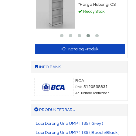
a Hubungi CS
*Harga Hubungi CS
dy Stock
Ready Stock
Katalog Produk
INFO BANK
BCA
5120598831
Rek.
An. Nanda Kartikasari
PRODUK TERBARU
Laci Dorong Uno UMP 1185 ( Grey )
Laci Dorong Uno UMP 1135 ( Beech/Black )