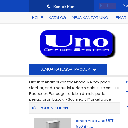
q
Hot Item!
Me
Kontak Kami
HOME
KATALOG
MEJA KANTOR UNO
LEMARI 
Ku
Lem
Fil
Ku
Mej
SEMUA KATEGORI PRODUK
Joi
Untuk menampilkan facebook like box pada
sidebar, Anda harus isi terlebih dahulu kolom URL
Mej
Facebook Fanpage terlebih dahulu pada
pengaturan Lapax > Socmed & Marketplace
PRODUK PILIHAN
Kantor Uno UOD
Lemari Arsip Uno UST
 Map....
1580 B ( ....