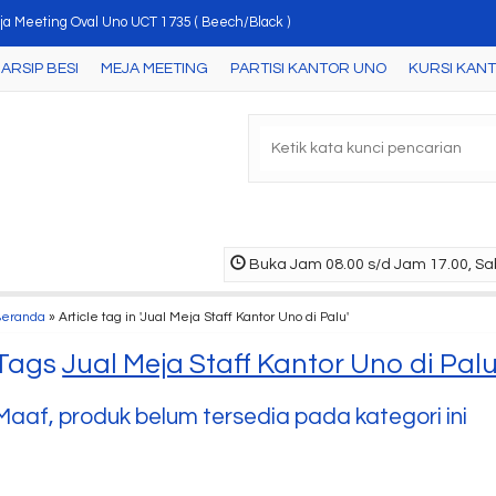
ja Meeting Oval Uno UCT 1735 ( Beech/Black )
ARSIP BESI
MEJA MEETING
PARTISI KANTOR UNO
KURSI KAN
rsi Kantor Uno Austin HR WHite
ari Arsip Uno UST 4350 B ( Cherry )
ling Cabinet Uno UFL 2252 ( Cherry )
rsi kantor Uno Sydney
a Kantor Uno UOD 2055 ( Cherry )
Buka Jam 08.00 s/d Jam 17.00, Sab
nt Table Uno UJT 2866 ( Maple )
Beranda
»
Article tag in 'Jual Meja Staff Kantor Uno di Palu'
a Meeting Elips Uno UCT 8776 ( Walnut )
Tags
Jual Meja Staff Kantor Uno di Pal
Maaf, produk belum tersedia pada kategori ini
Kursi Kantor Uno Ohio
HR Black