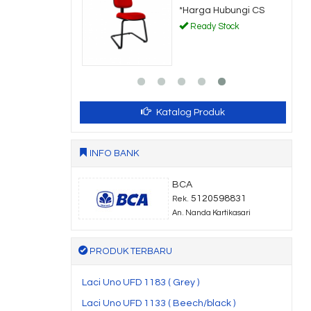
a Hubungi CS
*Harga Hubungi CS
dy Stock
Ready Stock
Katalog Produk
INFO BANK
BCA
5120598831
Rek.
An. Nanda Kartikasari
PRODUK TERBARU
Laci Uno UFD 1183 ( Grey )
Laci Uno UFD 1133 ( Beech/black )