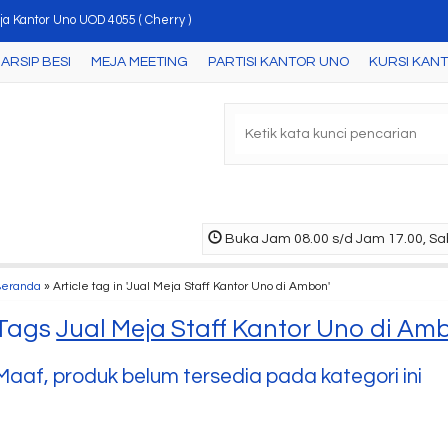
a Kantor Uno UOD 4055 ( Cherry )
ARSIP BESI
MEJA MEETING
PARTISI KANTOR UNO
KURSI KAN
ari Arsip Uno UST 1588 A ( Grey )
ari Arsip Uno UST 1331 B ( Beech/Black )
rsi kantor Uno Roma MAU
ari Arsip Uno UST 4554 B ( Cherry )
ja Kantor Uno UOD 8072 ( Walnut )
Buka Jam 08.00 s/d Jam 17.00, Sab
ngan Partisi Kantor Uno Premium Konfigurasi 27 ....
Beranda
»
Article tag in 'Jual Meja Staff Kantor Uno di Ambon'
ja Meeting Elips Uno UCT 7766 ( Maple-White )
Tags
Jual Meja Staff Kantor Uno di Am
Maaf, produk belum tersedia pada kategori ini