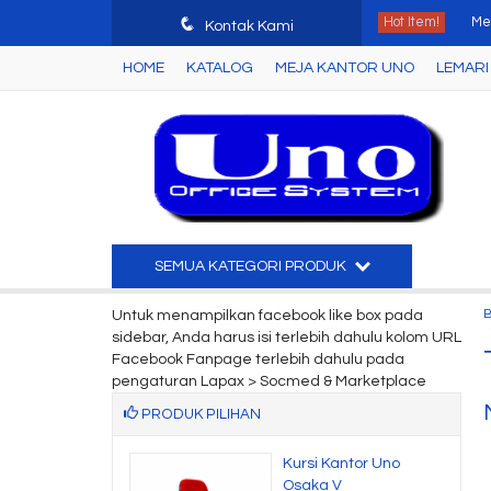
q
Hot Item!
Mej
Kontak Kami
HOME
KATALOG
MEJA KANTOR UNO
LEMARI 
Lem
Lem
Ku
Lem
Me
SEMUA KATEGORI PRODUK
Rua
Untuk menampilkan facebook like box pada
sidebar, Anda harus isi terlebih dahulu kolom URL
Me
Facebook Fanpage terlebih dahulu pada
pengaturan Lapax > Socmed & Marketplace
PRODUK PILIHAN
 Kantor Uno
Kursi Kantor Uno
 HAP 2
Osaka V