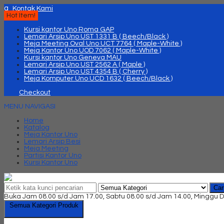
q
Kontak Kami
Hot Item!
Kursi kantor Uno Roma GAP
Lemari Arsip Uno UST 1331 B ( Beech/Black )
Meja Meeting Oval Uno UCT 7764 ( Maple-White )
Meja Kantor Uno UOD 7062 ( Maple-White )
Kursi kantor Uno Geneva MAU
Lemari Arsip Uno UST 2562 A ( Maple )
Lemari Arsip Uno UST 4354 B ( Cherry )
Meja Komputer Uno UCD 1632 ( Beech/Black )
Checkout
MENU NAVIGASI
Home
Katalog
Meja Kantor Uno
Lemari Arsip Besi
Meja Meeting
Partisi Kantor Uno
Kursi Kantor Uno
Car
Buka Jam 08.00 s/d Jam 17.00, Sabtu 08.00 s/d Jam 14.00, Minggu D
Semua Kategori Produk