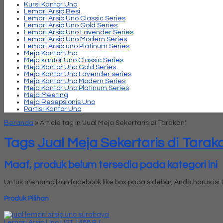
Kursi Kantor Uno
Lemari Arsip Besi
Lemari Arsip Uno Classic Series
Lemari Arsip Uno Gold Series
Lemari Arsip Uno Lavender Series
Lemari Arsip Uno Modern Series
Lemari Arsip uno Platinum Series
Meja Kantor Uno
Meja kantor Uno Classic Series
Meja Kantor Uno Gold Series
Meja Kantor Uno Lavender series
Meja Kantor Uno Modern Series
Meja Kantor Uno Platinum Series
Meja Meeting
Meja Resepsionis Uno
Partisi Kantor Uno
Beranda
»
Article tag in 'Jual Meja Sekertaris di Tarakan'
Tags
Jual Meja Sekertaris di Tarak
Maaf, produk belum tersedia pada kategori ini
Untuk menampilkan facebook like box pada sidebar, Anda harus is
Produk Pilihan
Lemari Arsip Uno UST 1488 B ( ....