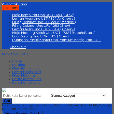
q
Kontak Kami
Hot Item!
Meja Komputer Uno UCD 1683 ( Grey )
Lemari Arsip Uno UST 4354 A ( Cherry )
Filling Cabinet Uno UFL 2262 ( Meaple )
Filling Cabinet Uno UFL 1283 (Grey)
Lemari Arsip Uno UST 2354 A ( Cherry )
Meja Meeting Kotak Uno UCT 1732 ( Beech/Black )
Laci Dorong Uno UMP 1185 ( Grey )
Ruangan Partisi Kantor Uno Premium Konfigurasi 27 ....
Checkout
MENU NAVIGASI
Home
Katalog
Meja Kantor Uno
Lemari Arsip Besi
Meja Meeting
Partisi Kantor Uno
Kursi Kantor Uno
Cari
Buka Jam 08.00 s/d Jam 17.00, Sabtu 08.00 s/d Jam 14.00, Minggu
Dan Hari Besar Libur
Semua Kategori Produk