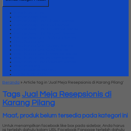
Kursi Kantor Uno
Lemari Arsip Besi
Lemari Arsip Uno Classic Series
Lemari Arsip Uno Gold Series
Lemari Arsip Uno Lavender Series
Lemari Arsip Uno Modern Series
Lemari Arsip uno Platinum Series
Meja Kantor Uno
Meja kantor Uno Classic Series
Meja Kantor Uno Gold Series
Meja Kantor Uno Lavender series
Meja Kantor Uno Modern Series
Meja Kantor Uno Platinum Series
Meja Meeting
Meja Resepsionis Uno
Partisi Kantor Uno
Beranda
»
Article tag in 'Jual Meja Resepsionis di Karang Pilang'
Tags
Jual Meja Resepsionis di
Karang Pilang
Maaf, produk belum tersedia pada kategori ini
Untuk menampilkan facebook like box pada sidebar, Anda harus
isi terlebih dahulu kolom URL Facebook Fanpage terlebih dahulu