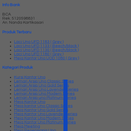
Info Bank
BCA
Rek.
5120598831
An. Nanda Kartikasari
Produk Terbaru
Laci Uno UFD 1183 ( Grey )
Laci Uno UFD 1133 ( Beech/black )
Laci Uno UFD 1130 ( Beech/black )
Laci Uno UFD 1180 ( Grey )
Meja Kantor Uno UOD 1080 ( Grey )
Kategori Produk
Kursi Kantor Uno
Lemari Arsip Uno Classic Series
Lemari Arsip Uno Gold Series
Lemari Arsip Uno Lavender Series
Lemari Arsip Uno Modern Series
Lemari Arsip uno Platinum Series
Meja Kantor Uno
Meja kantor Uno Classic Series
Meja Kantor Uno Gold Series
Meja Kantor Uno Lavender series
Meja Kantor Uno Modern Series
Meja Kantor Uno Platinum Series
Meja Meeting
Meja Resepsionis Uno