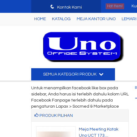
q
Hot Item!
Ku
Kontak Kami
HOME
KATALOG
MEJA KANTOR UNO
LEMARI 
Le
Mej
Lac
Lem
Kur
SEMUA KATEGORI PRODUK
Me
Untuk menampilkan facebook like box pada
sidebar, Anda harus isi terlebih dahulu kolom URL
Par
Facebook Fanpage terlebih dahulu pada
pengaturan Lapax > Socmed & Marketplace
PRODUK PILIHAN
Meeting Oval
Meja Meeting Kotak
T 4754....
Uno UCT 173....