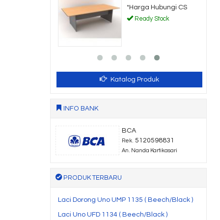
a Hubungi CS
*Harga Hubungi CS
dy Stock
Ready Stock
Katalog Produk
INFO BANK
BCA
5120598831
Rek.
An. Nanda Kartikasari
PRODUK TERBARU
Laci Dorong Uno UMP 1135 ( Beech/Black )
Laci Uno UFD 1134 ( Beech/Black )