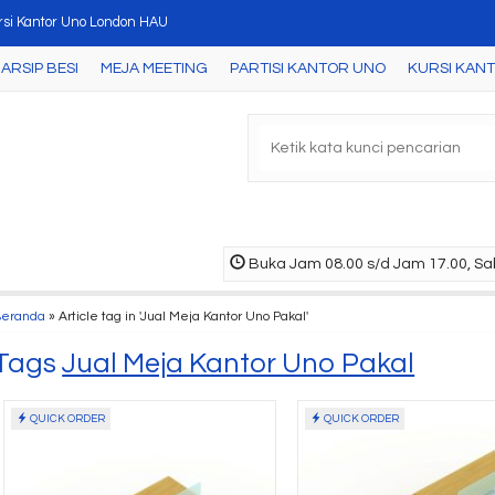
rsi Kantor Uno London HAU
ARSIP BESI
MEJA MEETING
PARTISI KANTOR UNO
KURSI KAN
mari Arsip Uno UST 7464 ( Maple-White )
a Kantor Uno UOD 1088 ( Grey )
i Dorong Uno UMP 1185 ( Grey )
ari Arsip Uno UST 4352 A ( Cherry )
si kantor Uno Paris D
Buka Jam 08.00 s/d Jam 17.00, Sab
ja Kantor Uno UOD 2062 A ( Meaple )
Beranda
»
Article tag in 'Jual Meja Kantor Uno Pakal'
tisi Kantor Uno Premium 6 Staff Konfigurasi 25 ....
Tags
Jual Meja Kantor Uno Pakal
QUICK ORDER
QUICK ORDER