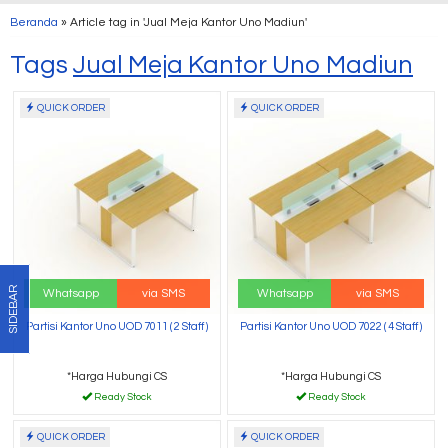
Beranda
»
Article tag in 'Jual Meja Kantor Uno Madiun'
Tags
Jual Meja Kantor Uno Madiun
QUICK ORDER
QUICK ORDER
SIDEBAR
Whatsapp
via SMS
Whatsapp
via SMS
Partisi Kantor Uno UOD 7011 ( 2 Staff )
Partisi Kantor Uno UOD 7022 ( 4 Staff )
*Harga Hubungi CS
*Harga Hubungi CS
Ready Stock
Ready Stock
QUICK ORDER
QUICK ORDER