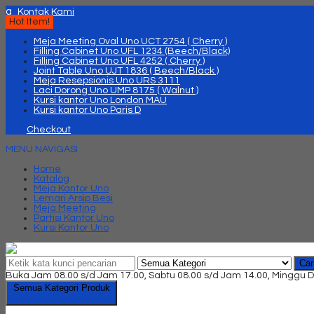
q
Kontak Kami
Hot Item!
Meja Meeting Oval Uno UCT 2754 ( Cherry )
Filling Cabinet Uno UFL 1234 (Beech/Black)
Filling Cabinet Uno UFL 4252 ( Cherry )
Joint Table Uno UJT 1836 ( Beech/Black )
Meja Resepsionis Uno URS 3111
Laci Dorong Uno UMP 8175 ( Walnut )
Kursi kantor Uno London MAU
Kursi kantor Uno Paris D
Checkout
MENU NAVIGASI
Home
Katalog
Meja Kantor Uno
Lemari Arsip Besi
Meja Meeting
Partisi Kantor Uno
Kursi Kantor Uno
Car
Buka Jam 08.00 s/d Jam 17.00, Sabtu 08.00 s/d Jam 14.00, Minggu D
Semua Kategori Produk