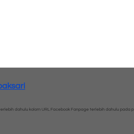
baksari
i terlebih dahulu kolom URL Facebook Fanpage terlebih dahulu pad