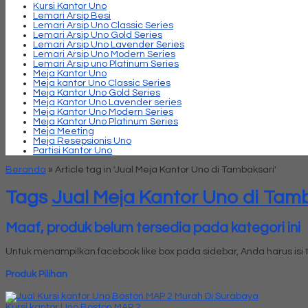
Kursi Kantor Uno
Lemari Arsip Besi
Lemari Arsip Uno Classic Series
Lemari Arsip Uno Gold Series
Lemari Arsip Uno Lavender Series
Lemari Arsip Uno Modern Series
Lemari Arsip uno Platinum Series
Meja Kantor Uno
Meja kantor Uno Classic Series
Meja Kantor Uno Gold Series
Meja Kantor Uno Lavender series
Meja Kantor Uno Modern Series
Meja Kantor Uno Platinum Series
Meja Meeting
Meja Resepsionis Uno
Partisi Kantor Uno
Beranda
»
Article tag in 'Jual Meja Kantor Uno di Tambaksari'
Tags
Jual Meja Kantor Uno di Tam
Maaf, produk belum tersedia pada kategori ini
Untuk menampilkan facebook like box pada sidebar, Anda harus is
Produk Pilihan
Kursi kantor Uno Boston MAP 2