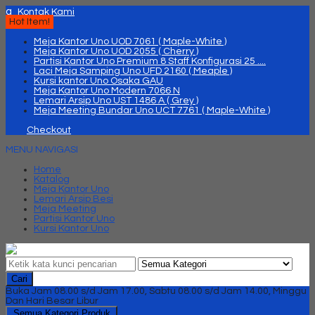
q
Kontak Kami
Hot Item!
Meja Kantor Uno UOD 7061 ( Maple-White )
Meja Kantor Uno UOD 2055 ( Cherry )
Partisi Kantor Uno Premium 8 Staff Konfigurasi 25 ....
Laci Meja Samping Uno UFD 2160 ( Meaple )
Kursi kantor Uno Osaka GAU
Meja Kantor Uno Modern 7066 N
Lemari Arsip Uno UST 1486 A ( Grey )
Meja Meeting Bundar Uno UCT 7761 ( Maple-White )
Checkout
MENU NAVIGASI
Home
Katalog
Meja Kantor Uno
Lemari Arsip Besi
Meja Meeting
Partisi Kantor Uno
Kursi Kantor Uno
Cari
Buka Jam 08.00 s/d Jam 17.00, Sabtu 08.00 s/d Jam 14.00, Minggu
Dan Hari Besar Libur
Semua Kategori Produk