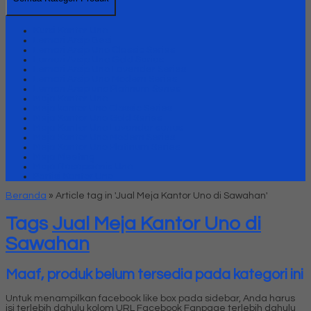
Kursi Kantor Uno
Lemari Arsip Besi
Lemari Arsip Uno Classic Series
Lemari Arsip Uno Gold Series
Lemari Arsip Uno Lavender Series
Lemari Arsip Uno Modern Series
Lemari Arsip uno Platinum Series
Meja Kantor Uno
Meja kantor Uno Classic Series
Meja Kantor Uno Gold Series
Meja Kantor Uno Lavender series
Meja Kantor Uno Modern Series
Meja Kantor Uno Platinum Series
Meja Meeting
Meja Resepsionis Uno
Partisi Kantor Uno
Beranda
»
Article tag in 'Jual Meja Kantor Uno di Sawahan'
Tags
Jual Meja Kantor Uno di
Sawahan
Maaf, produk belum tersedia pada kategori ini
Untuk menampilkan facebook like box pada sidebar, Anda harus
isi terlebih dahulu kolom URL Facebook Fanpage terlebih dahulu