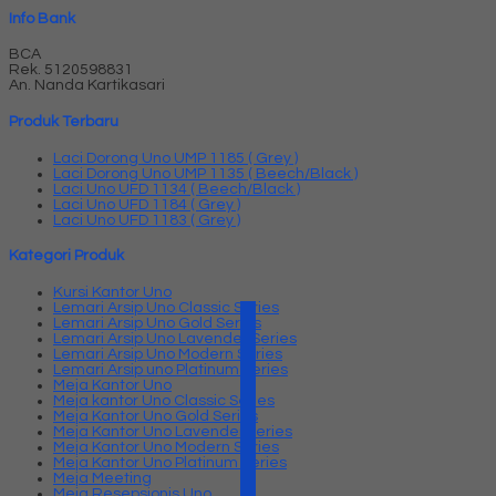
Info Bank
BCA
Rek.
5120598831
An. Nanda Kartikasari
Produk Terbaru
Laci Dorong Uno UMP 1185 ( Grey )
Laci Dorong Uno UMP 1135 ( Beech/Black )
Laci Uno UFD 1134 ( Beech/Black )
Laci Uno UFD 1184 ( Grey )
Laci Uno UFD 1183 ( Grey )
Kategori Produk
Kursi Kantor Uno
Lemari Arsip Uno Classic Series
Lemari Arsip Uno Gold Series
Lemari Arsip Uno Lavender Series
Lemari Arsip Uno Modern Series
Lemari Arsip uno Platinum Series
Meja Kantor Uno
Meja kantor Uno Classic Series
Meja Kantor Uno Gold Series
Meja Kantor Uno Lavender series
Meja Kantor Uno Modern Series
Meja Kantor Uno Platinum Series
Meja Meeting
Meja Resepsionis Uno