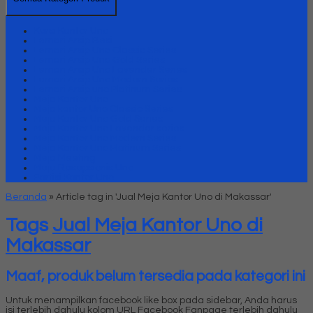
Kursi Kantor Uno
Lemari Arsip Besi
Lemari Arsip Uno Classic Series
Lemari Arsip Uno Gold Series
Lemari Arsip Uno Lavender Series
Lemari Arsip Uno Modern Series
Lemari Arsip uno Platinum Series
Meja Kantor Uno
Meja kantor Uno Classic Series
Meja Kantor Uno Gold Series
Meja Kantor Uno Lavender series
Meja Kantor Uno Modern Series
Meja Kantor Uno Platinum Series
Meja Meeting
Meja Resepsionis Uno
Partisi Kantor Uno
Beranda
»
Article tag in 'Jual Meja Kantor Uno di Makassar'
Tags
Jual Meja Kantor Uno di
Makassar
Maaf, produk belum tersedia pada kategori ini
Untuk menampilkan facebook like box pada sidebar, Anda harus
isi terlebih dahulu kolom URL Facebook Fanpage terlebih dahulu