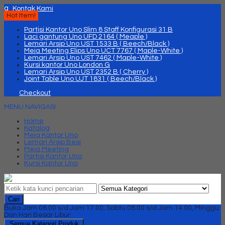
q
Kontak Kami
Hot Item!
Partisi Kantor Uno Slim 8 Staff Konfigurasi 31 B
Laci gantung Uno UFD 2164 ( Meaple )
Lemari Arsip Uno UST 1533 B ( Beech/Black )
Meja Meeting Elips Uno UCT 7767 ( Maple-White )
Lemari Arsip Uno UST 7462 ( Maple-White )
Kursi kantor Uno London G
Lemari Arsip Uno UST 2352 B ( Cherry )
Joint Table Uno UJT 1831 ( Beech/Black )
Checkout
MENU NAVIGASI
Home
Katalog
Meja Kantor Uno
Lemari Arsip Besi
Meja Meeting
Partisi Kantor Uno
Kursi Kantor Uno
Cari
Buka Jam 08.00 s/d Jam 17.00, Sabtu 08.00 s/d Jam 14.00, Minggu
Dan Hari Besar Libur
Semua Kategori Produk