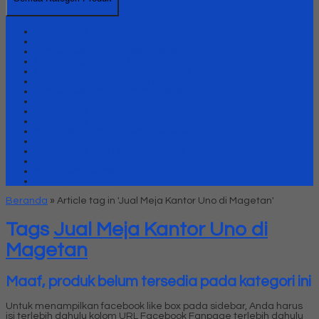
Kursi Kantor Uno
Lemari Arsip Besi
Lemari Arsip Uno Classic Series
Lemari Arsip Uno Gold Series
Lemari Arsip Uno Lavender Series
Lemari Arsip Uno Modern Series
Lemari Arsip uno Platinum Series
Meja Kantor Uno
Meja kantor Uno Classic Series
Meja Kantor Uno Gold Series
Meja Kantor Uno Lavender series
Meja Kantor Uno Modern Series
Meja Kantor Uno Platinum Series
Meja Meeting
Meja Resepsionis Uno
Partisi Kantor Uno
Beranda
»
Article tag in 'Jual Meja Kantor Uno di Magetan'
Tags
Jual Meja Kantor Uno di
Magetan
Maaf, produk belum tersedia pada kategori ini
Untuk menampilkan facebook like box pada sidebar, Anda harus
isi terlebih dahulu kolom URL Facebook Fanpage terlebih dahulu