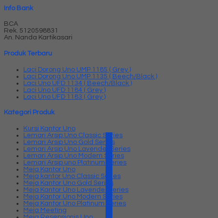
Info Bank
BCA
Rek.
5120598831
An. Nanda Kartikasari
Produk Terbaru
Laci Dorong Uno UMP 1185 ( Grey )
Laci Dorong Uno UMP 1135 ( Beech/Black )
Laci Uno UFD 1134 ( Beech/Black )
Laci Uno UFD 1184 ( Grey )
Laci Uno UFD 1183 ( Grey )
Kategori Produk
Kursi Kantor Uno
Lemari Arsip Uno Classic Series
Lemari Arsip Uno Gold Series
Lemari Arsip Uno Lavender Series
Lemari Arsip Uno Modern Series
Lemari Arsip uno Platinum Series
Meja Kantor Uno
Meja kantor Uno Classic Series
Meja Kantor Uno Gold Series
Meja Kantor Uno Lavender series
Meja Kantor Uno Modern Series
Meja Kantor Uno Platinum Series
Meja Meeting
Meja Resepsionis Uno