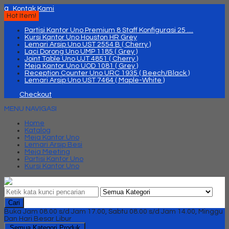
q
Kontak Kami
Hot Item!
Partisi Kantor Uno Premium 8 Staff Konfigurasi 25 ....
Kursi Kantor Uno Houston HR Grey
Lemari Arsip Uno UST 2554 B ( Cherry )
Laci Dorong Uno UMP 1185 ( Grey )
Joint Table Uno UJT 4851 ( Cherry )
Meja Kantor Uno UOD 1081 ( Grey )
Reception Counter Uno URC 1935 ( Beech/Black )
Lemari Arsip Uno UST 7464 ( Maple-White )
Checkout
MENU NAVIGASI
Home
Katalog
Meja Kantor Uno
Lemari Arsip Besi
Meja Meeting
Partisi Kantor Uno
Kursi Kantor Uno
Cari
Buka Jam 08.00 s/d Jam 17.00, Sabtu 08.00 s/d Jam 14.00, Minggu
Dan Hari Besar Libur
Semua Kategori Produk