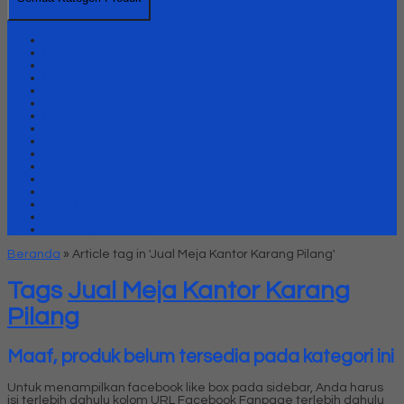
Kursi Kantor Uno
Lemari Arsip Besi
Lemari Arsip Uno Classic Series
Lemari Arsip Uno Gold Series
Lemari Arsip Uno Lavender Series
Lemari Arsip Uno Modern Series
Lemari Arsip uno Platinum Series
Meja Kantor Uno
Meja kantor Uno Classic Series
Meja Kantor Uno Gold Series
Meja Kantor Uno Lavender series
Meja Kantor Uno Modern Series
Meja Kantor Uno Platinum Series
Meja Meeting
Meja Resepsionis Uno
Partisi Kantor Uno
Beranda
»
Article tag in 'Jual Meja Kantor Karang Pilang'
Tags
Jual Meja Kantor Karang
Pilang
Maaf, produk belum tersedia pada kategori ini
Untuk menampilkan facebook like box pada sidebar, Anda harus
isi terlebih dahulu kolom URL Facebook Fanpage terlebih dahulu