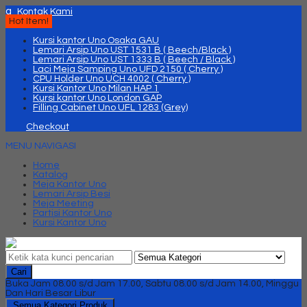
q
Kontak Kami
Hot Item!
Kursi kantor Uno Osaka GAU
Lemari Arsip Uno UST 1531 B ( Beech/Black )
Lemari Arsip Uno UST 1333 B ( Beech / Black )
Laci Meja Samping Uno UFD 2150 ( Cherry )
CPU Holder Uno UCH 4002 ( Cherry )
Kursi Kantor Uno Milan HAP 1
Kursi kantor Uno London GAP
Filling Cabinet Uno UFL 1283 (Grey)
Checkout
MENU NAVIGASI
Home
Katalog
Meja Kantor Uno
Lemari Arsip Besi
Meja Meeting
Partisi Kantor Uno
Kursi Kantor Uno
Cari
Buka Jam 08.00 s/d Jam 17.00, Sabtu 08.00 s/d Jam 14.00, Minggu
Dan Hari Besar Libur
Semua Kategori Produk