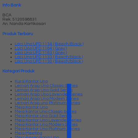
Info Bank
BCA
Rek.
5120598831
An. Nanda Kartikasari
Produk Terbaru
Laci Uno UFD 1134 ( Beech/Black )
Laci Uno UFD 1184 ( Grey )
Laci Uno UFD 1183 ( Grey )
Laci Uno UFD 1133 ( Beech/black )
Laci Uno UFD 1130 ( Beech/black )
Kategori Produk
Kursi Kantor Uno
Lemari Arsip Uno Classic Series
Lemari Arsip Uno Gold Series
Lemari Arsip Uno Lavender Series
Lemari Arsip Uno Modern Series
Lemari Arsip uno Platinum Series
Meja Kantor Uno
Meja kantor Uno Classic Series
Meja Kantor Uno Gold Series
Meja Kantor Uno Lavender series
Meja Kantor Uno Modern Series
Meja Kantor Uno Platinum Series
Meja Meeting
Meja Resepsionis Uno