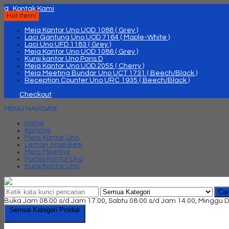
q
Kontak Kami
Hot Item!
Meja Kantor Uno UOD 1088 ( Grey )
Laci Gantung Uno UOD 7164 ( Maple-White )
Laci Uno UFD 1183 ( Grey )
Meja Kantor Uno UOD 1086 ( Grey )
Kursi kantor Uno Paris D
Meja Kantor Uno UOD 2055 ( Cherry )
Meja Meeting Bundar Uno UCT 1731 ( Beech/Black )
Reception Counter Uno URC 1935 ( Beech/Black )
Checkout
MENU NAVIGASI
Home
Katalog
Meja Kantor Uno
Lemari Arsip Besi
Meja Meeting
Partisi Kantor Uno
Kursi Kantor Uno
Car
Buka Jam 08.00 s/d Jam 17.00, Sabtu 08.00 s/d Jam 14.00, Minggu D
Semua Kategori Produk