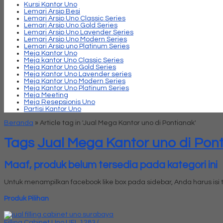
Kursi Kantor Uno
Lemari Arsip Besi
Lemari Arsip Uno Classic Series
Lemari Arsip Uno Gold Series
Lemari Arsip Uno Lavender Series
Lemari Arsip Uno Modern Series
Lemari Arsip uno Platinum Series
Meja Kantor Uno
Meja kantor Uno Classic Series
Meja Kantor Uno Gold Series
Meja Kantor Uno Lavender series
Meja Kantor Uno Modern Series
Meja Kantor Uno Platinum Series
Meja Meeting
Meja Resepsionis Uno
Partisi Kantor Uno
Beranda
»
Article tag in 'Jual Mega Kantor uno di Pontianak'
Tags
Jual Mega Kantor uno di Pon
Maaf, produk belum tersedia pada kategori ini
Untuk menampilkan facebook like box pada sidebar, Anda harus is
Produk Pilihan
Filling Cabinet Uno UFL 1283 (....