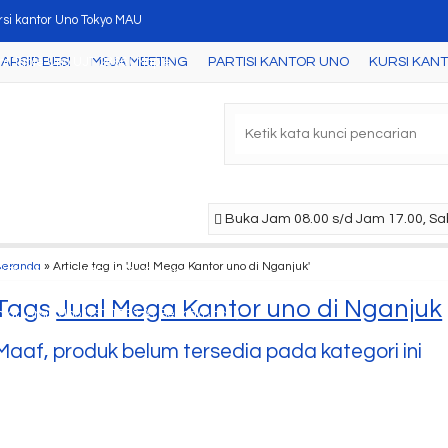
rsi kantor Uno Tokyo MAU
ARSIP BESI
MEJA MEETING
PARTISI KANTOR UNO
KURSI KAN
nt Table Uno UJT 2866 ( Maple )
ari Arsip Uno UST 1486 A ( Grey )
ari Arsip Uno UST 8473 ( Walnut )
ari Arsip Uno UST 1586 B ( Grey )
Buka Jam 08.00 s/d Jam 17.00, Sab
nt Table Uno UJT 1881 ( Grey )
Beranda
»
Article tag in 'Jual Mega Kantor uno di Nganjuk'
i Dorong Uno UMP 4155 ( Cherry )
Tags
Jual Mega Kantor uno di Nganjuk
ari Arsip Uno UST 1533 A ( Beech/Black )
Maaf, produk belum tersedia pada kategori ini