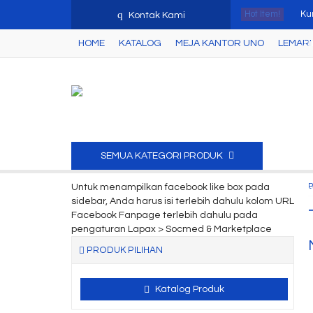
q
Hot Item!
Ku
Kontak Kami
HOME
KATALOG
MEJA KANTOR UNO
LEMARI 
Joi
Lem
Lem
Lem
SEMUA KATEGORI PRODUK
Joi
Untuk menampilkan facebook like box pada
Lac
sidebar, Anda harus isi terlebih dahulu kolom URL
Facebook Fanpage terlebih dahulu pada
Lem
pengaturan Lapax > Socmed & Marketplace
PRODUK PILIHAN
Katalog Produk