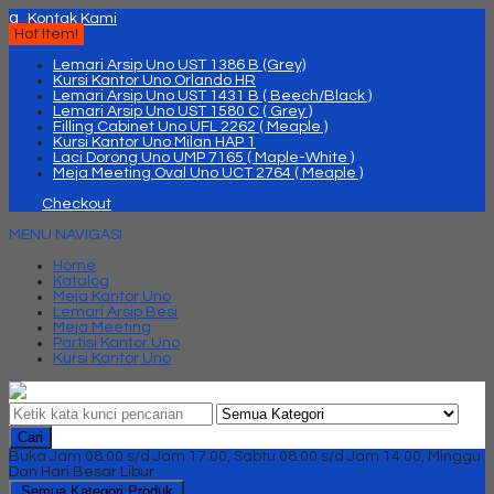
q
Kontak Kami
Hot Item!
Lemari Arsip Uno UST 1386 B (Grey)
Kursi Kantor Uno Orlando HR
Lemari Arsip Uno UST 1431 B ( Beech/Black )
Lemari Arsip Uno UST 1580 C ( Grey )
Filling Cabinet Uno UFL 2262 ( Meaple )
Kursi Kantor Uno Milan HAP 1
Laci Dorong Uno UMP 7165 ( Maple-White )
Meja Meeting Oval Uno UCT 2764 ( Meaple )
Checkout
MENU NAVIGASI
Home
Katalog
Meja Kantor Uno
Lemari Arsip Besi
Meja Meeting
Partisi Kantor Uno
Kursi Kantor Uno
Cari
Buka Jam 08.00 s/d Jam 17.00, Sabtu 08.00 s/d Jam 14.00, Minggu
Dan Hari Besar Libur
Semua Kategori Produk