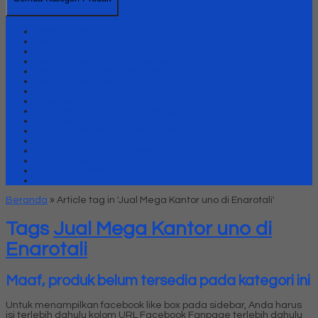
Kursi Kantor Uno
Lemari Arsip Besi
Lemari Arsip Uno Classic Series
Lemari Arsip Uno Gold Series
Lemari Arsip Uno Lavender Series
Lemari Arsip Uno Modern Series
Lemari Arsip uno Platinum Series
Meja Kantor Uno
Meja kantor Uno Classic Series
Meja Kantor Uno Gold Series
Meja Kantor Uno Lavender series
Meja Kantor Uno Modern Series
Meja Kantor Uno Platinum Series
Meja Meeting
Meja Resepsionis Uno
Partisi Kantor Uno
Beranda
»
Article tag in 'Jual Mega Kantor uno di Enarotali'
Tags
Jual Mega Kantor uno di
Enarotali
Maaf, produk belum tersedia pada kategori ini
Untuk menampilkan facebook like box pada sidebar, Anda harus
isi terlebih dahulu kolom URL Facebook Fanpage terlebih dahulu