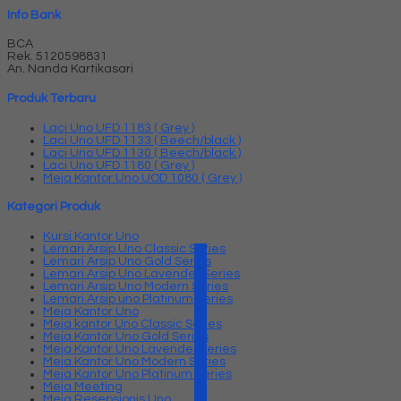
Info Bank
BCA
Rek.
5120598831
An. Nanda Kartikasari
Produk Terbaru
Laci Uno UFD 1183 ( Grey )
Laci Uno UFD 1133 ( Beech/black )
Laci Uno UFD 1130 ( Beech/black )
Laci Uno UFD 1180 ( Grey )
Meja Kantor Uno UOD 1080 ( Grey )
Kategori Produk
Kursi Kantor Uno
Lemari Arsip Uno Classic Series
Lemari Arsip Uno Gold Series
Lemari Arsip Uno Lavender Series
Lemari Arsip Uno Modern Series
Lemari Arsip uno Platinum Series
Meja Kantor Uno
Meja kantor Uno Classic Series
Meja Kantor Uno Gold Series
Meja Kantor Uno Lavender series
Meja Kantor Uno Modern Series
Meja Kantor Uno Platinum Series
Meja Meeting
Meja Resepsionis Uno