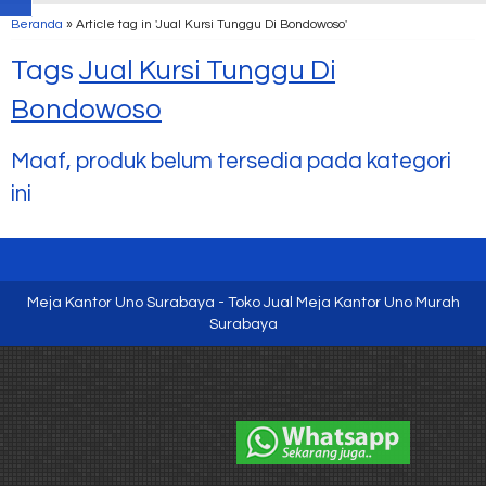
Beranda
»
Article tag in 'Jual Kursi Tunggu Di Bondowoso'
Tags
Jual Kursi Tunggu Di
Bondowoso
Maaf, produk belum tersedia pada kategori
ini
Meja Kantor Uno Surabaya - Toko Jual Meja Kantor Uno Murah
Surabaya