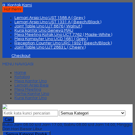
q
Kontak Kami
Hot Item!
Lemari Arsip Uno UST 1588 A ( Grey )
Lemari Arsip Uno UST 1331 A ( Beech/Black )
Joint Table Uno UJT 8876 ( Walnut )
Kursi kantor Uno Geneva MAU
Meja Meeting Kotak Uno UCT 7762 ( Maple-White )
Meja Komputer Uno UCD 1681 ( Grey )
Reception Counter Uno URC 1932 ( Beech/Black )
Joint Table Uno UJT 2863 L ( Cheery )
Checkout
MENU NAVIGASI
Home
Katalog
Meja Kantor Uno
Lemari Arsip Besi
Meja Meeting
Partisi Kantor Uno
Kursi Kantor Uno
Cari
Buka Jam 08.00 s/d Jam 17.00, Sabtu 08.00 s/d Jam 14.00, Minggu
Dan Hari Besar Libur
Semua Kategori Produk