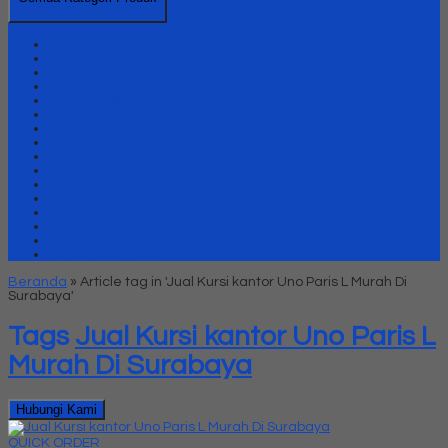
Kursi Kantor Uno
Lemari Arsip Besi
Lemari Arsip Uno Classic Series
Lemari Arsip Uno Gold Series
Lemari Arsip Uno Lavender Series
Lemari Arsip Uno Modern Series
Lemari Arsip uno Platinum Series
Meja Kantor Uno
Meja kantor Uno Classic Series
Meja Kantor Uno Gold Series
Meja Kantor Uno Lavender series
Meja Kantor Uno Modern Series
Meja Kantor Uno Platinum Series
Meja Meeting
Meja Resepsionis Uno
Partisi Kantor Uno
Beranda
»
Article tag in 'Jual Kursi kantor Uno Paris L Murah Di
Surabaya'
Tags
Jual Kursi kantor Uno Paris L
Murah Di Surabaya
Hubungi Kami
QUICK ORDER