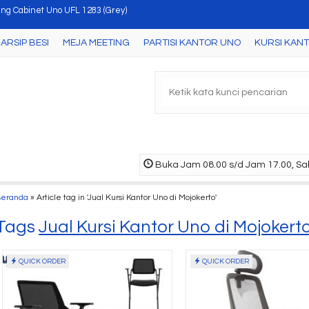
ari Arsip Uno UST 2354 A ( Cherry )
ARSIP BESI
MEJA MEETING
PARTISI KANTOR UNO
KURSI KAN
a Kantor Uno UOD 4055 ( Cherry )
a Kantor Uno UOD 2055 ( Cherry )
mari Arsip Uno UST 7460 ( Maple-White )
a Kantor Uno UCD 1080 ( Grey )
ari Arsip Uno UST 1433 B ( Beech/Black )
Buka Jam 08.00 s/d Jam 17.00, Sab
tisi Kantor Uno UOD 7011 ( 2 Staff )
Beranda
»
Article tag in 'Jual Kursi Kantor Uno di Mojokerto'
ling Cabinet Uno UFL 1283 (Grey)
Tags
Jual Kursi Kantor Uno di Mojokert
QUICK ORDER
QUICK ORDER
Meja Kantor Uno UOD
Joint 
4054 ( Che....
4853 L (