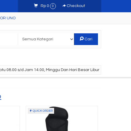
Rp 0
Checkout
0
TOR UNO
Cari
tu 08.00 s/d Jam 14.00, Minggu Dan Hari Besar Libur
o
QUICK ORDER
Table Uno UJT
Meja Kantor Uno UOD
 C....
4056 ( Che....