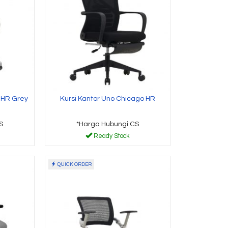
 Hubungi CS
*Harga Hubungi CS
y Stock
Ready Stock
 HR Grey
Kursi Kantor Uno Chicago HR
S
*Harga Hubungi CS
Ready Stock
QUICK ORDER