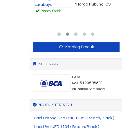
a Hubungi CS
*Harga Hubungi CS
Ready Stock
Katalog Produk
INFO BANK
BCA
5120598831
Rek.
An. Nanda Kartikasari
PRODUK TERBARU
Laci Dorong Uno UMP 1135 ( Beech/Black )
Laci Uno UFD 1134 ( Beech/Black )