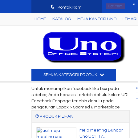
q
Hot Item!
Lem
Kontak Kami
HOME
KATALOG
MEJA KANTOR UNO
LEMARI 
Mej
Mej
Le
Mej
Lem
SEMUA KATEGORI PRODUK
Par
Untuk menampilkan facebook like box pada
sidebar, Anda harus isi terlebih dahulu kolom URL
Fil
Facebook Fanpage terlebih dahulu pada
pengaturan Lapax > Socmed & Marketplace
PRODUK PILIHAN
 Kantor Uno
Meja Meeting Bundar
n HR Gr....
Uno UCT 17....