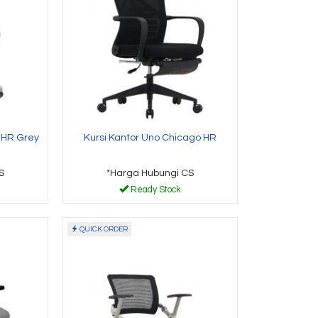
 Hubungi CS
*Harga Hubungi CS
y Stock
Ready Stock
 HR Grey
Kursi Kantor Uno Chicago HR
S
*Harga Hubungi CS
Ready Stock
QUICK ORDER