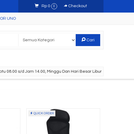
Rp 0
Checkout
0
TOR UNO
Cari
tu 08.00 s/d Jam 14.00, Minggu Dan Hari Besar Libur
QUICK ORDER
kantor Uno
Lemari Arsip Uno UST
 GAP
4350 A ( ....