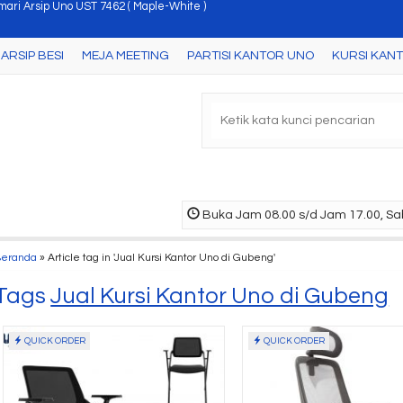
nt Table Uno UJT 2867 ( Cheery )
ARSIP BESI
MEJA MEETING
PARTISI KANTOR UNO
KURSI KAN
a Kantor Uno UOD 4058 ( Cherry )
rsi Kantor Uno Roma HAP 2
i Gantung Uno UFD 4153 ( Cherry )
ja Meeting Bundar Uno UCT 1731 ( Beech/Black )
nt Table Uno UJT 2856 ( Cheery )
Buka Jam 08.00 s/d Jam 17.00, Sab
rsi kantor Uno Osaka GSA
Beranda
»
Article tag in 'Jual Kursi Kantor Uno di Gubeng'
mari Arsip Uno UST 7462 ( Maple-White )
Tags
Jual Kursi Kantor Uno di Gubeng
QUICK ORDER
QUICK ORDER
Meja Kantor Uno UOD
Kursi 
4058 ( Che....
Osaka