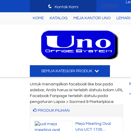
q
Hot Item!
Joi
Kontak Kami
HOME
KATALOG
MEJA KANTOR UNO
LEMARI 
Mej
Ku
Lac
Me
Joi
SEMUA KATEGORI PRODUK
Ku
Untuk menampilkan facebook like box pada
sidebar, Anda harus isi terlebih dahulu kolom URL
Le
Facebook Fanpage terlebih dahulu pada
pengaturan Lapax > Socmed & Marketplace
PRODUK PILIHAN
Meja Meeting Oval
Uno UCT 1735....