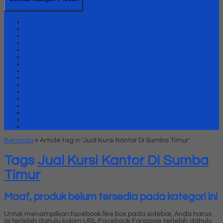
Kursi Kantor Uno
Lemari Arsip Besi
Lemari Arsip Uno Classic Series
Lemari Arsip Uno Gold Series
Lemari Arsip Uno Lavender Series
Lemari Arsip Uno Modern Series
Lemari Arsip uno Platinum Series
Meja Kantor Uno
Meja kantor Uno Classic Series
Meja Kantor Uno Gold Series
Meja Kantor Uno Lavender series
Meja Kantor Uno Modern Series
Meja Kantor Uno Platinum Series
Meja Meeting
Meja Resepsionis Uno
Partisi Kantor Uno
Beranda
»
Article tag in 'Jual Kursi Kantor Di Sumba Timur'
Tags
Jual Kursi Kantor Di Sumba
Timur
Maaf, produk belum tersedia pada kategori ini
Untuk menampilkan facebook like box pada sidebar, Anda harus
isi terlebih dahulu kolom URL Facebook Fanpage terlebih dahulu