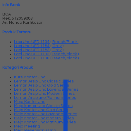
Info Bank
BCA
Rek.
5120598831
An. Nanda Kartikasari
Produk Terbaru
Laci Uno UFD 1134 ( Beech/Black )
Laci Uno UFD 1184 ( Grey )
Laci Uno UFD 1183 ( Grey )
Laci Uno UFD 1133 ( Beech/black )
Laci Uno UFD 1130 ( Beech/black )
Kategori Produk
Kursi Kantor Uno
Lemari Arsip Uno Classic Series
Lemari Arsip Uno Gold Series
Lemari Arsip Uno Lavender Series
Lemari Arsip Uno Modern Series
Lemari Arsip uno Platinum Series
Meja Kantor Uno
Meja kantor Uno Classic Series
Meja Kantor Uno Gold Series
Meja Kantor Uno Lavender series
Meja Kantor Uno Modern Series
Meja Kantor Uno Platinum Series
Meja Meeting
Meja Resepsionis Uno