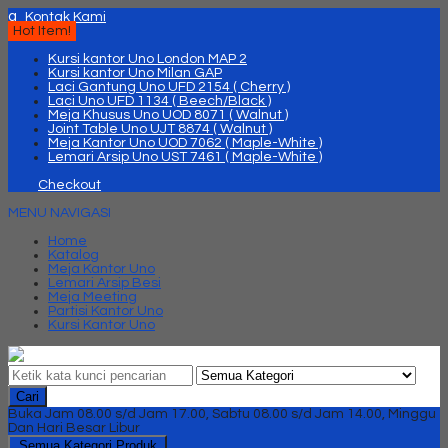
q
Kontak Kami
Hot Item!
Kursi kantor Uno London MAP 2
Kursi kantor Uno Milan GAP
Laci Gantung Uno UFD 2154 ( Cherry )
Laci Uno UFD 1134 ( Beech/Black )
Meja Khusus Uno UOD 8071 ( Walnut )
Joint Table Uno UJT 8874 ( Walnut )
Meja Kantor Uno UOD 7062 ( Maple-White )
Lemari Arsip Uno UST 7461 ( Maple-White )
Checkout
MENU NAVIGASI
Home
Katalog
Meja Kantor Uno
Lemari Arsip Besi
Meja Meeting
Partisi Kantor Uno
Kursi Kantor Uno
Cari
Buka Jam 08.00 s/d Jam 17.00, Sabtu 08.00 s/d Jam 14.00, Minggu
Dan Hari Besar Libur
Semua Kategori Produk