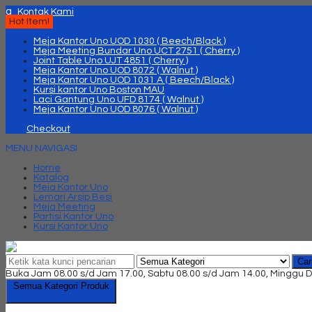
q
Kontak Kami
Hot Item!
Meja Kantor Uno UOD 1030 ( Beech/Black )
Meja Meeting Bundar Uno UCT 2751 ( Cherry )
Joint Table Uno UJT 4851 ( Cherry )
Meja Kantor Uno UOD 8072 ( Walnut )
Meja Kantor Uno UOD 1031 A ( Beech/Black )
Kursi kantor Uno Boston MAU
Laci Gantung Uno UFD 8174 ( Walnut )
Meja Kantor Uno UOD 8076 ( Walnut )
Checkout
MENU NAVIGASI
Home
Katalog
Meja Kantor Uno
Lemari Arsip Besi
Meja Meeting
Partisi Kantor Uno
Kursi Kantor Uno
Car
Buka Jam 08.00 s/d Jam 17.00, Sabtu 08.00 s/d Jam 14.00, Minggu D
Semua Kategori Produk