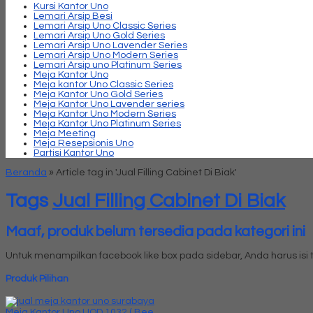
Kursi Kantor Uno
Lemari Arsip Besi
Lemari Arsip Uno Classic Series
Lemari Arsip Uno Gold Series
Lemari Arsip Uno Lavender Series
Lemari Arsip Uno Modern Series
Lemari Arsip uno Platinum Series
Meja Kantor Uno
Meja kantor Uno Classic Series
Meja Kantor Uno Gold Series
Meja Kantor Uno Lavender series
Meja Kantor Uno Modern Series
Meja Kantor Uno Platinum Series
Meja Meeting
Meja Resepsionis Uno
Partisi Kantor Uno
Beranda
»
Article tag in 'Jual Filling Cabinet Di Biak'
Tags
Jual Filling Cabinet Di Biak
Maaf, produk belum tersedia pada kategori ini
Untuk menampilkan facebook like box pada sidebar, Anda harus is
Produk Pilihan
Meja Kantor Uno UOD 1032 ( Bee....