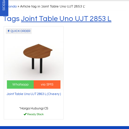
SIDEBAR
Beranda
»
Article tag in 'Joint Table Uno UJT 2853 L'
Tags
Joint Table Uno UJT 2853 L
QUICK ORDER
Whatsapp
via SMS
Joint Table Uno UJT 2863 L ( Cheery )
*Harga Hubungi CS
Ready Stock