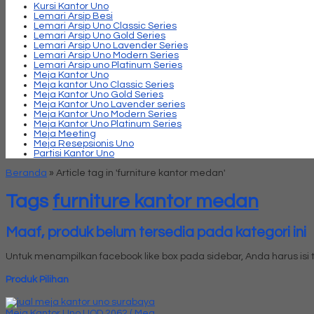
Kursi Kantor Uno
Lemari Arsip Besi
Lemari Arsip Uno Classic Series
Lemari Arsip Uno Gold Series
Lemari Arsip Uno Lavender Series
Lemari Arsip Uno Modern Series
Lemari Arsip uno Platinum Series
Meja Kantor Uno
Meja kantor Uno Classic Series
Meja Kantor Uno Gold Series
Meja Kantor Uno Lavender series
Meja Kantor Uno Modern Series
Meja Kantor Uno Platinum Series
Meja Meeting
Meja Resepsionis Uno
Partisi Kantor Uno
Beranda
»
Article tag in 'furniture kantor medan'
Tags
furniture kantor medan
Maaf, produk belum tersedia pada kategori ini
Untuk menampilkan facebook like box pada sidebar, Anda harus is
Produk Pilihan
Meja Kantor Uno UOD 2062 ( Mea....