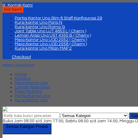
q
Kontak Kami
Hot Item!
Partisi Kantor Uno Slim 8 Staff Konfigurasi 29
Kursi kantor Uno Paris N
Kursi kantor Uno Roma G
Joint Table Uno UJT 4853 L ( Cherry )
Lemari Arsip Uno UST 4350 B ( Cherry )
Meja Kantor Uno UOD 2052 ( Cherry )
Meja Kantor Uno UOD 2058 ( Cherry )
Kursi kantor Uno Milan MAP 2
Checkout
MENU NAVIGASI
Home
Katalog
Meja Kantor Uno
Lemari Arsip Besi
Meja Meeting
Partisi Kantor Uno
Kursi Kantor Uno
Car
Buka Jam 08.00 s/d Jam 17.00, Sabtu 08.00 s/d Jam 14.00, Minggu D
Semua Kategori Produk