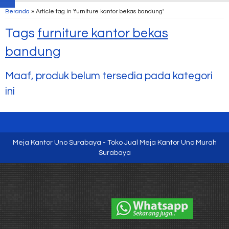
Beranda
»
Article tag in 'furniture kantor bekas bandung'
Tags
furniture kantor bekas
bandung
Maaf, produk belum tersedia pada kategori
ini
Meja Kantor Uno Surabaya - Toko Jual Meja Kantor Uno Murah
Surabaya