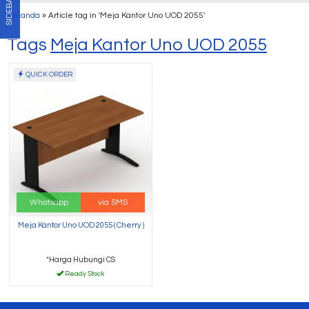
SIDEBAR
Beranda
»
Article tag in 'Meja Kantor Uno UOD 2055'
Tags
Meja Kantor Uno UOD 2055
QUICK ORDER
Whatsapp
via SMS
Meja Kantor Uno UOD 2055 ( Cherry )
*Harga Hubungi CS
Ready Stock