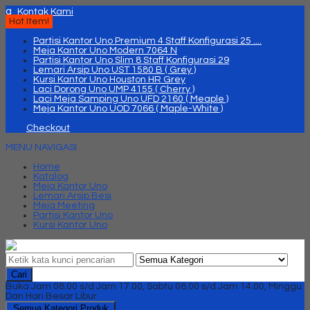
q
Kontak Kami
Hot Item!
Partisi Kantor Uno Premium 4 Staff Konfigurasi 25 ....
Meja Kantor Uno Modern 7064 N
Partisi Kantor Uno Slim 8 Staff Konfigurasi 29
Lemari Arsip Uno UST 1580 B ( Grey )
Kursi Kantor Uno Houston HR Grey
Laci Dorong Uno UMP 4155 ( Cherry )
Laci Meja Samping Uno UFD 2160 ( Meaple )
Meja Kantor Uno UOD 7066 ( Maple-White )
Checkout
MENU NAVIGASI
Home
Katalog
Meja Kantor Uno
Lemari Arsip Besi
Meja Meeting
Partisi Kantor Uno
Kursi Kantor Uno
Cari
Buka Jam 08.00 s/d Jam 17.00, Sabtu 08.00 s/d Jam 14.00, Minggu
Dan Hari Besar Libur
Semua Kategori Produk