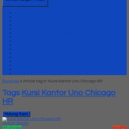
Kursi Kantor Uno
Lemari Arsip Besi
Lemari Arsip Uno Classic Series
Lemari Arsip Uno Gold Series
Lemari Arsip Uno Lavender Series
Lemari Arsip Uno Modern Series
Lemari Arsip uno Platinum Series
Meja Kantor Uno
Meja kantor Uno Classic Series
Meja Kantor Uno Gold Series
Meja Kantor Uno Lavender series
Meja Kantor Uno Modern Series
Meja Kantor Uno Platinum Series
Meja Meeting
Meja Resepsionis Uno
Partisi Kantor Uno
Beranda
»
Article tag in 'Kursi Kantor Uno Chicago HR'
Tags
Kursi Kantor Uno Chicago
HR
Hubungi Kami
QUICK ORDER
Whatsapp
via SMS