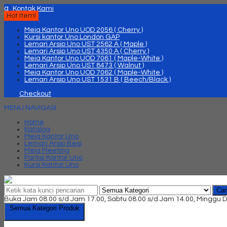
q
Kontak Kami
Hot Item!
Meja Kantor Uno UOD 2056 ( Cherry )
Kursi kantor Uno London GAP
Lemari Arsip Uno UST 2562 A ( Maple )
Lemari Arsip Uno UST 4350 A ( Cherry )
Meja Kantor Uno UOD 7061 ( Maple-White )
Lemari Arsip Uno UST 8473 ( Walnut )
Meja Kantor Uno UOD 7062 ( Maple-White )
Lemari Arsip Uno UST 1531 B ( Beech/Black )
Checkout
MENU NAVIGASI
Home
Katalog
Meja Kantor Uno
Lemari Arsip Besi
Meja Meeting
Partisi Kantor Uno
Kursi Kantor Uno
Car
Buka Jam 08.00 s/d Jam 17.00, Sabtu 08.00 s/d Jam 14.00, Minggu D
Semua Kategori Produk