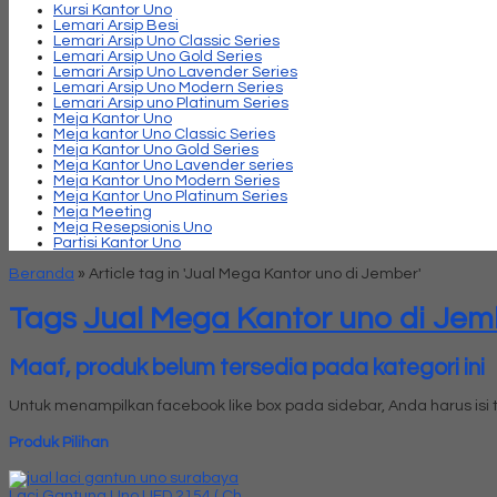
Kursi Kantor Uno
Lemari Arsip Besi
Lemari Arsip Uno Classic Series
Lemari Arsip Uno Gold Series
Lemari Arsip Uno Lavender Series
Lemari Arsip Uno Modern Series
Lemari Arsip uno Platinum Series
Meja Kantor Uno
Meja kantor Uno Classic Series
Meja Kantor Uno Gold Series
Meja Kantor Uno Lavender series
Meja Kantor Uno Modern Series
Meja Kantor Uno Platinum Series
Meja Meeting
Meja Resepsionis Uno
Partisi Kantor Uno
Beranda
»
Article tag in 'Jual Mega Kantor uno di Jember'
Tags
Jual Mega Kantor uno di Jem
Maaf, produk belum tersedia pada kategori ini
Untuk menampilkan facebook like box pada sidebar, Anda harus is
Produk Pilihan
Laci Gantung Uno UFD 2154 ( Ch....