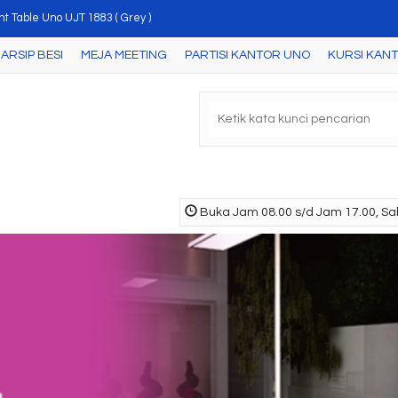
nt Table Uno UJT 1883 ( Grey )
ARSIP BESI
MEJA MEETING
PARTISI KANTOR UNO
KURSI KAN
a Meeting Elips Uno UCT 8777 ( Walnut )
ja Meeting Kotak Uno UCT 1732 ( Beech/Black )
rsi Kantor Uno Newcastle Black
ja Kantor Uno Modern 7062 N
ci Gantung Uno UFD 7160 ( Maple-White )
Buka Jam 08.00 s/d Jam 17.00, Sab
ja Meeting Kotak Uno UCT 8773 ( Walnut )
ci Dorong Uno UMP 7165 ( Maple-White )