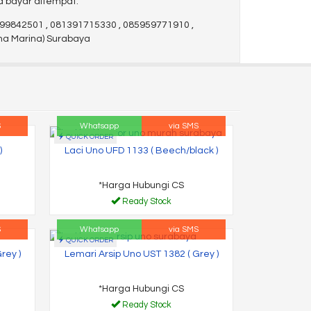
a bayar ditempat.
1-99842501 , 081391715330 , 085959771910 ,
aha Marina) Surabaya
S
Whatsapp
via SMS
QUICK ORDER
)
Laci Uno UFD 1133 ( Beech/black )
*Harga Hubungi CS
Ready Stock
S
Whatsapp
via SMS
QUICK ORDER
rey )
Lemari Arsip Uno UST 1382 ( Grey )
*Harga Hubungi CS
Ready Stock