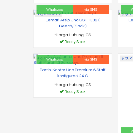
Whatsapp
via SMS
W
QUICK ORDER
QUIC
Lemari Arsip Uno UST 1332 (
Le
Beech/Black )
*Harga Hubungi CS
Ready Stock
QUICK ORDER
QUIC
Whatsapp
via SMS
Partisi Kantor Uno Premium 6 Staff
konfigurasi 24 C
*Harga Hubungi CS
Ready Stock
W