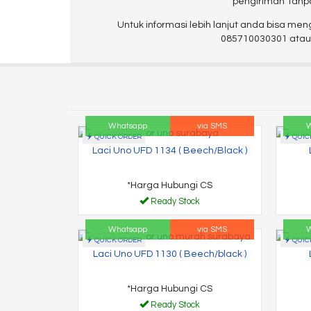
pengiriman Tanpa
Untuk informasi lebih lanjut anda bisa me
085710030301 atau A
Whatsapp
via SMS
W
QUICK ORDER
QUIC
Laci Uno UFD 1134 ( Beech/Black )
*Harga Hubungi CS
Ready Stock
Whatsapp
via SMS
W
QUICK ORDER
QUIC
Laci Uno UFD 1130 ( Beech/black )
*Harga Hubungi CS
Ready Stock