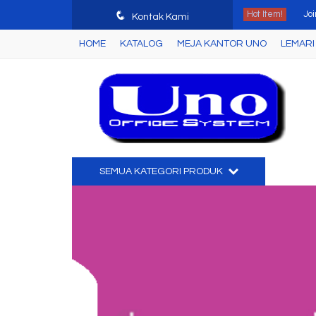
q
Hot Item!
Joi
Kontak Kami
HOME
KATALOG
MEJA KANTOR UNO
LEMARI 
Mej
Me
Ku
Me
La
SEMUA KATEGORI PRODUK
Me
La