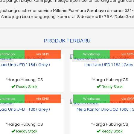
 dipungut biaya, kami juga melayani pembelian barang dengan car
nghubungi customer service Millenia Furniture Surabaya di nomor 03
nda juga bisa mengunjungi kami di Jl. Sidosermo II / 76 A (Ruko Gr
PRODUK TERBARU
hatsapp
via SMS
Whatsapp
via SM
K ORDER
QUICK ORDER
Laci Uno UFD 1184 ( Grey )
Laci Uno UFD 1183 ( Grey 
*Harga Hubungi CS
*Harga Hubungi CS
Ready Stock
Ready Stock
hatsapp
via SMS
Whatsapp
via SM
K ORDER
QUICK ORDER
Laci Uno UFD 1180 ( Grey )
Meja Kantor Uno UOD 1080 ( G
*Harga Hubungi CS
*Harga Hubungi CS
Ready Stock
Ready Stock