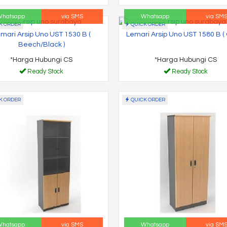
hatsapp
via SMS
Whatsapp
via SM
K ORDER
QUICK ORDER
mari Arsip Uno UST 1530 B (
Lemari Arsip Uno UST 1580 B ( 
Beech/Black )
*Harga Hubungi CS
*Harga Hubungi CS
Ready Stock
Ready Stock
K ORDER
QUICK ORDER
hatsapp
via SMS
Whatsapp
via SM